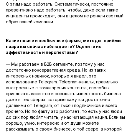
SEO для SaaS-решений
С этим надо работать. Систематически, постоянно,
превентивно надо работать, чтобы, даже если такие
SEO для магазинов мебели
инциденты происходят, они в целом не роняли светлый
SEO проектирование
образ вашей компании.
Какие новые и необычные формы, методы, приёмы
пиара вы сейчас наблюдаете? Оцените их
эффективность и перспективы?
― Мы работаем в B2B сегменте, поэтому у нас
достаточно консервативная среда. Но из таких
Разработка
интересных новинок, которые я видел, это
Цены
Кейсы
Отзывы
использование Telegram. Telegram-каналы, правильно
выстроенные с точки зрения контента, способны
привлекать клиентов и повышать известность бизнеса
даже в тех сферах, которые кажутся достаточно
далекими от Telegram, от тысяч подписчиков и всего
прочего. Но по факту это работает, то есть у нас люди
до сих пор любят читать, у нас читающая нация. Если вы
хорошо, умно, интересно и от души можете
рассказывать о своем бизнесе, о той сфере, в которой