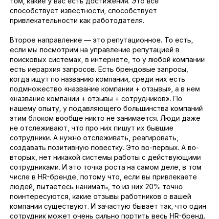
том, какие у вас есть достижения. Это все
способствует известности, способствует
привлекательности как работодателя.
Второе направление — это репутационное. То есть,
если мы посмотрим на управление репутацией в
поисковых системах, в интернете, то у любой компании
есть иерархия запросов. Есть брендовые запросы,
когда ищут по названию компании, среди них есть
подмножество «название компании + отзывы», а в нем
«название компании + отзывы + сотрудников». По
нашему опыту, у подавляющего большинства компаний
этим блоком вообще никто не занимается. Люди даже
не отслеживают, что про них пишут их бывшие
сотрудники. А нужно отслеживать, реагировать,
создавать позитивную повестку. Это во-первых. А во-
вторых, нет никакой системы работы с действующими
сотрудниками. И это точка роста на самом деле, в том
SEO, Маркетинг, Реклама
Контент-маркетинг
числе в HR-бренде, потому что, если вы привлекаете
SEO для B2B
людей, пытаетесь нанимать, то из них 20% точно
Контекстная реклама
SEO для e-commerce
поинтересуются, какие отзывы работников о вашей
SEO Контент-маркетинг для B2B
компании существуют. И зачастую бывает так, что один
SEO
для промышленного B2B
сотрудник может очень сильно портить весь HR-бренд.